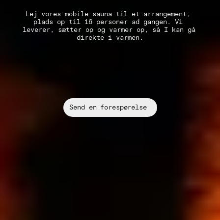
Oplevelser,
der
samler
mennesker
Work
01
Lej vores mobile sauna til et arrangement, 
plads op til 16 personer ad gangen. Vi 
About
02
leverer, sætter op og varmer op, så I kan gå 
Gus
02
direkte i varmen.
Contact
03
Send en forespørelse 